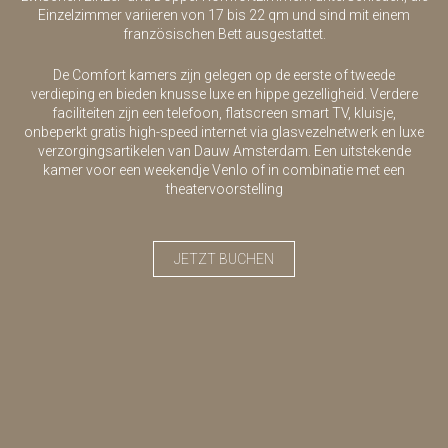
Einzelzimmer variieren von 17 bis 22 qm und sind mit einem
französischen Bett ausgestattet.
De Comfort kamers zijn gelegen op de eerste of tweede
verdieping en bieden knusse luxe en hippe gezelligheid. Verdere
faciliteiten zijn een telefoon, flatscreen smart TV, kluisje,
onbeperkt gratis high-speed internet via glasvezelnetwerk en luxe
verzorgingsartikelen van Dauw Amsterdam. Een uitstekende
kamer voor een weekendje Venlo of in combinatie met een
theatervoorstelling
JETZT BUCHEN
V
N
o
ä
r
c
i
h
g
s
e
t
r
e